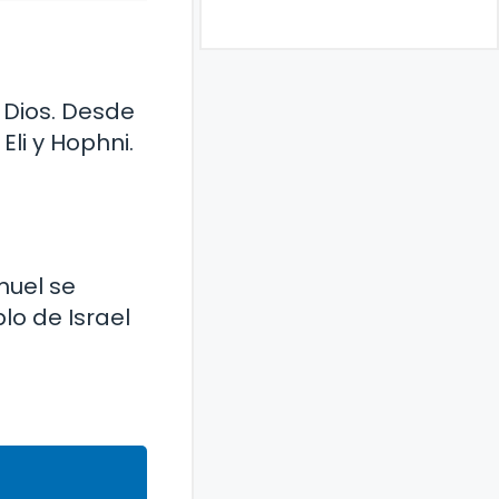
e Dios. Desde
li y Hophni.
muel se
lo de Israel