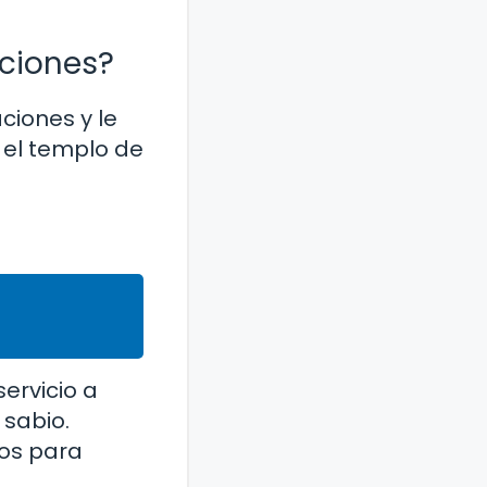
aciones?
aciones y le
n el templo de
ervicio a
 sabio.
ios para