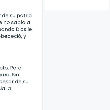
 de su patria
e no sabía a
cuando Dios le
obedeció, y
pto. Pero
rea. Sin
 pesar de su
ia la