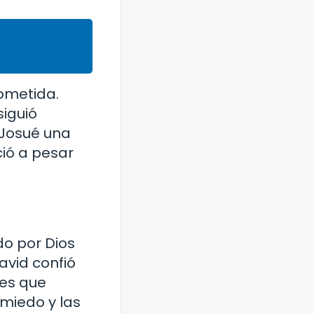
rometida.
iguió
a Josué una
ió a pesar
do por Dios
avid confió
nes que
 miedo y las