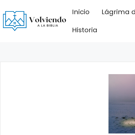
Saltar
Inicio
Lágrima d
al
contenido
Historia