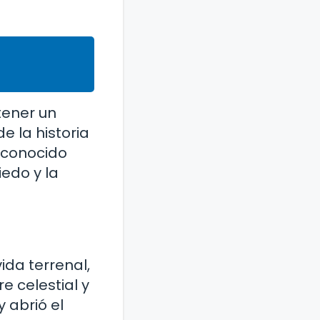
tener un
e la historia
o conocido
iedo y la
ida terrenal,
e celestial y
 abrió el