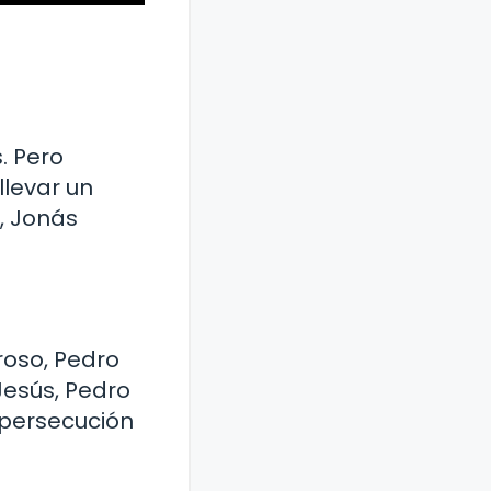
. Pero
llevar un
, Jonás
roso, Pedro
Jesús, Pedro
ó persecución