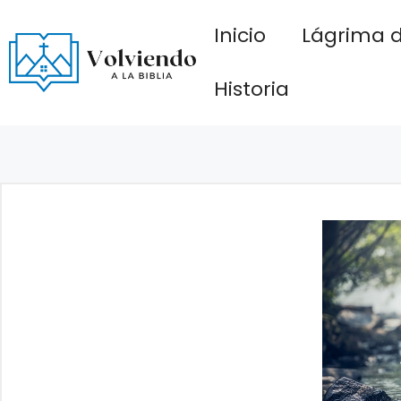
Saltar
Inicio
Lágrima d
al
contenido
Historia