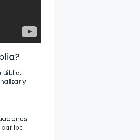
blia?
Biblia.
nalizar y
tuaciones
icar los