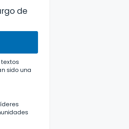
largo de
 textos
an sido una
líderes
omunidades