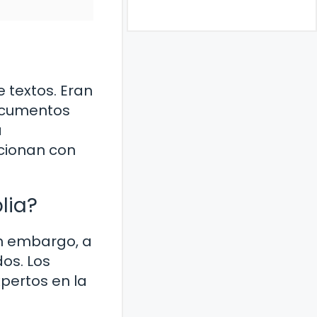
 textos. Eran
documentos
a
ncionan con
lia?
in embargo, a
dos. Los
pertos en la