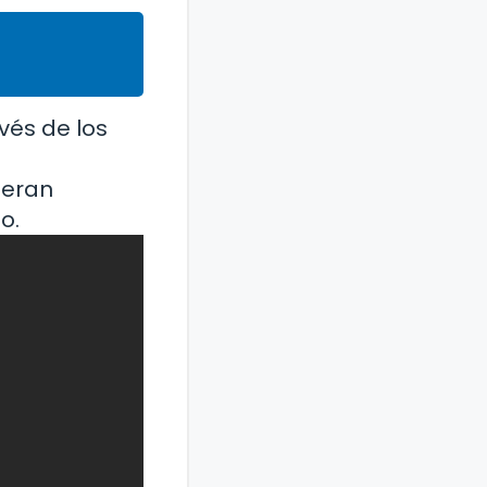
vés de los
 eran
o.