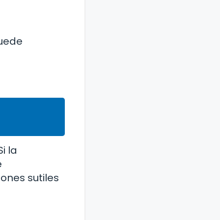
puede
i la
e
ones sutiles