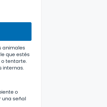
os animales
ble que estés
o tentarte.
 internas.
piente o
r una señal