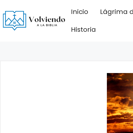
Saltar
Inicio
Lágrima d
al
contenido
Historia