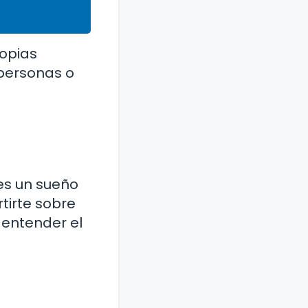
ropias
 personas o
a
nes un sueño
tirte sobre
 entender el