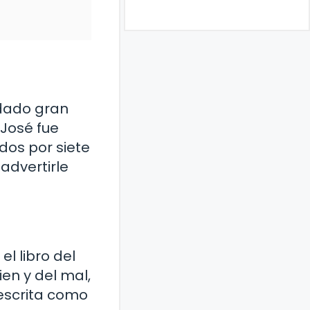
 dado gran
 José fue
dos por siete
advertirle
el libro del
en y del mal,
 descrita como