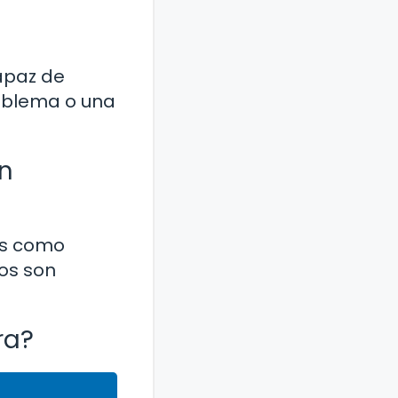
capaz de
roblema o una
un
das como
os son
ra?