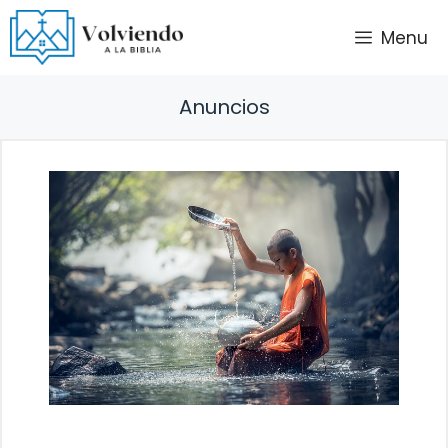
Saltar
Menu
al
contenido
Anuncios