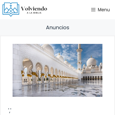
Saltar
Menu
al
contenido
Anuncios
','