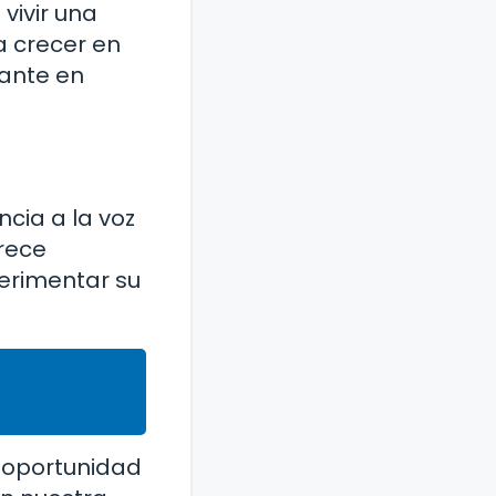
vivir una
a crecer en
tante en
ia a la voz
arece
perimentar su
e oportunidad