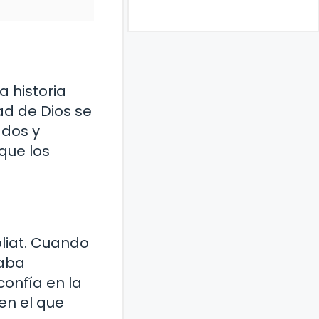
a historia
d de Dios se
ados y
que los
oliat. Cuando
taba
onfía en la
en el que