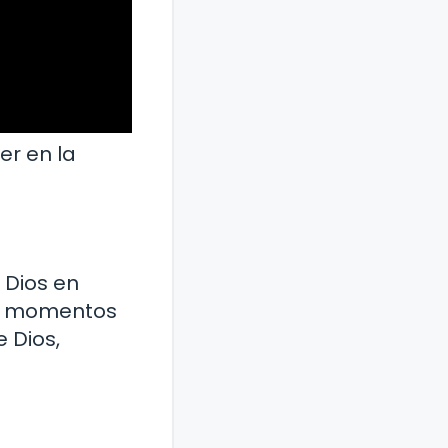
er en la
 Dios en
os momentos
 Dios,