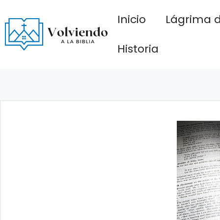
Saltar
Inicio
Lágrima d
al
contenido
Historia