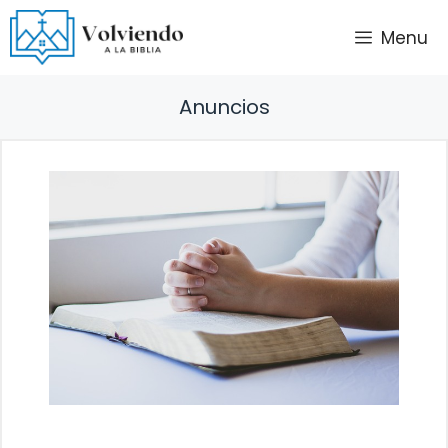
Saltar
Menu
al
contenido
Anuncios