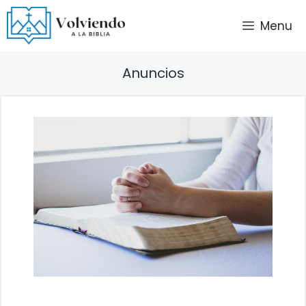
Saltar
Menu
al
contenido
Anuncios