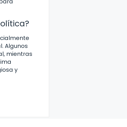
 para
olítica?
pecialmente
l. Algunos
al, mientras
ltima
giosa y