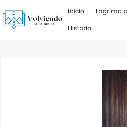
Saltar
Inicio
Lágrima d
al
contenido
Historia