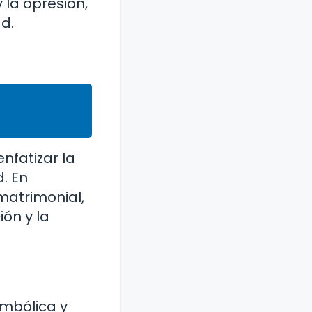
y la opresión,
ad.
nfatizar la
d. En
matrimonial,
ón y la
imbólica y