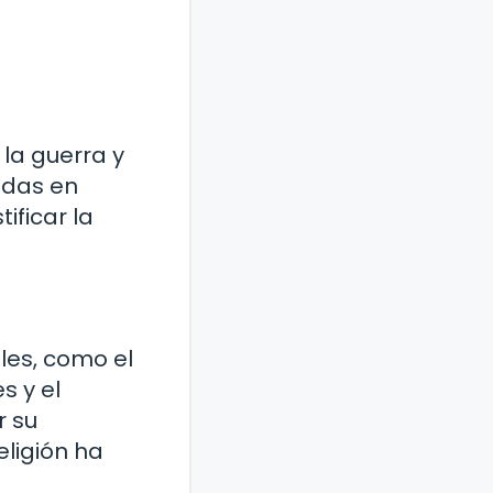
 la guerra y
zadas en
ificar la
ales, como el
es y el
r su
eligión ha