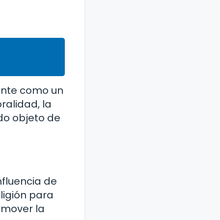
mente como un
ralidad, la
ido objeto de
nfluencia de
eligión para
romover la