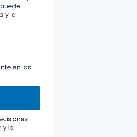
o puede
 y la
ente en las
.
ecisiones
 y la