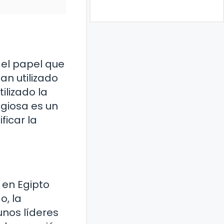
 el papel que
an utilizado
ilizado la
ligiosa es un
ficar la
 en Egipto
o, la
unos líderes