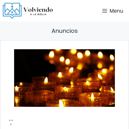
Saltar
Menu
al
contenido
Anuncios
','