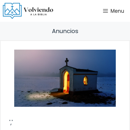
Saltar
Menu
al
contenido
Anuncios
','