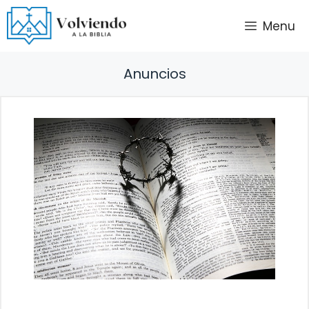
Saltar
Menu
al
contenido
Anuncios