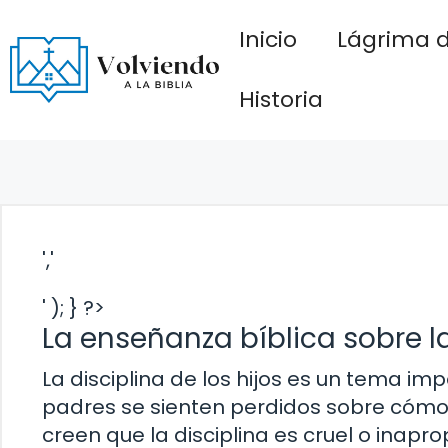
Saltar
Inicio
Lágrima d
al
contenido
Historia
','
' ); } ?>
La enseñanza bíblica sobre la 
La disciplina de los hijos es un tema im
padres se sienten perdidos sobre cómo 
creen que la disciplina es cruel o inapr