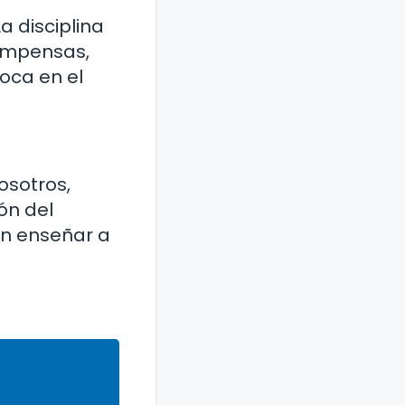
a disciplina
compensas,
oca en el
vosotros,
ón del
en enseñar a