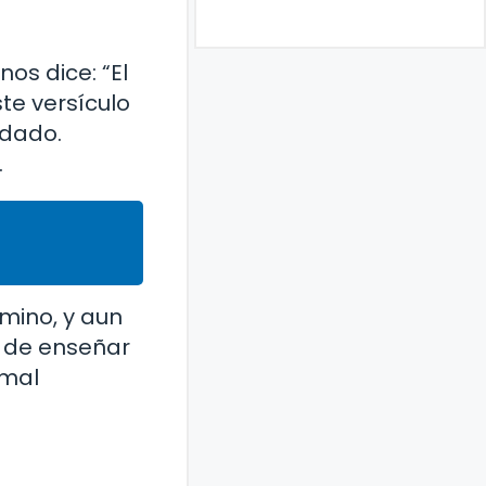
nos dice: “El
ste versículo
idado.
.
amino, y aun
a de enseñar
 mal