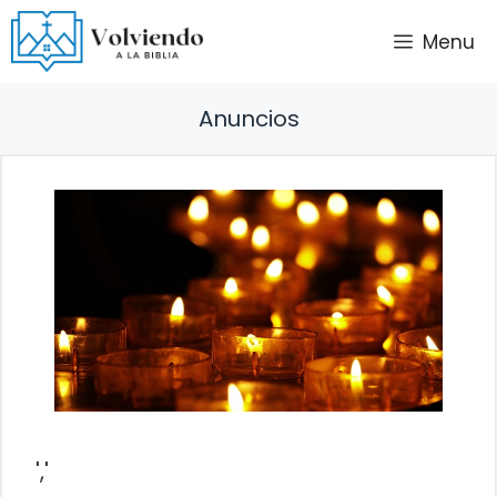
Saltar
Menu
al
contenido
Anuncios
','