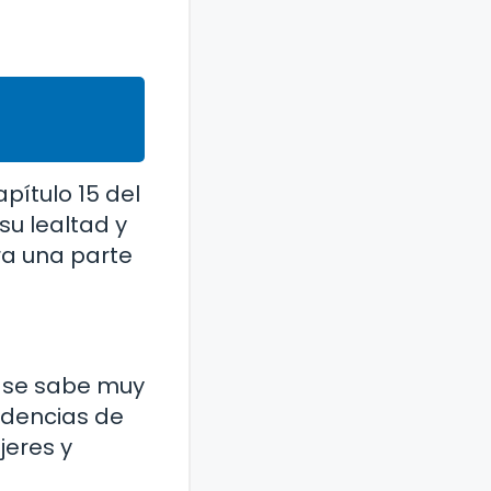
pítulo 15 del
su lealtad y
ra una parte
e se sabe muy
videncias de
jeres y