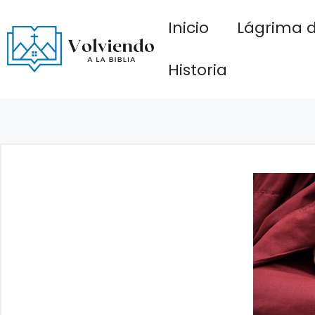
Saltar
Inicio
Lágrima d
al
contenido
Historia