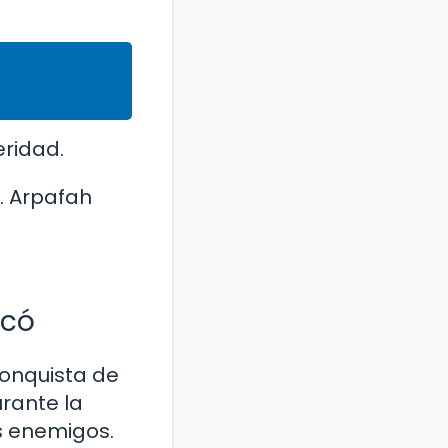
eridad.
ó. Arpafah
icó
onquista de
urante la
us enemigos.