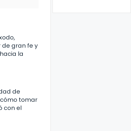
xodo,
 de gran fe y
hacia la
udad de
re cómo tomar
ó con el