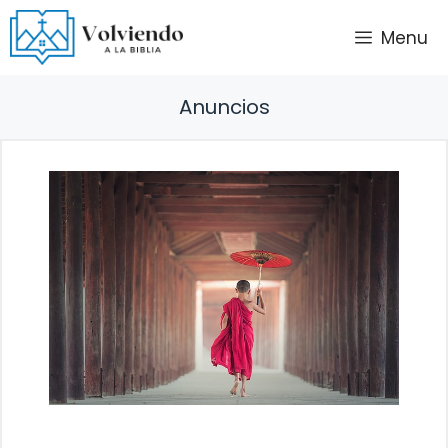
Saltar
Menu
al
contenido
Anuncios