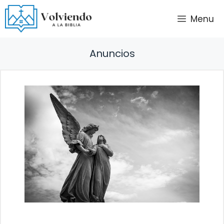
Saltar
Menu
al
contenido
Anuncios