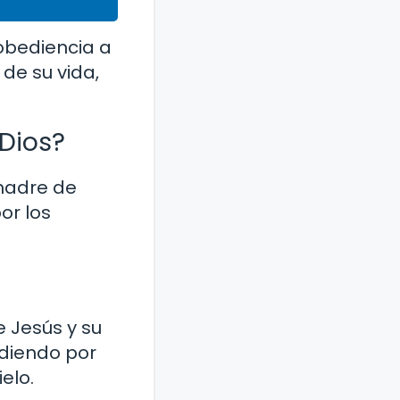
obediencia a
 de su vida,
 Dios?
madre de
or los
 Jesús y su
cediendo por
elo.