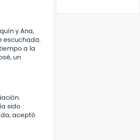
quín y Ana,
ue escuchada.
tiempo a la
osé, un
iación.
ía sido
tada, aceptó