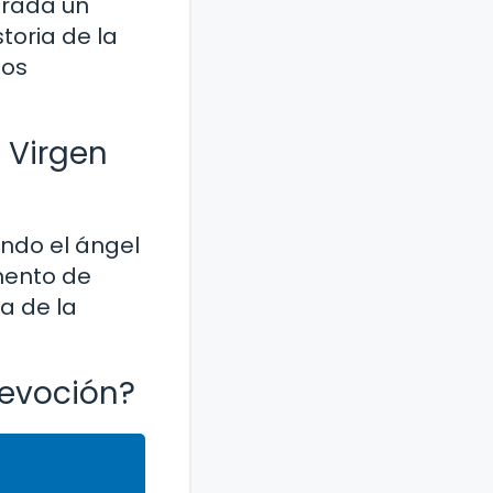
derada un
toria de la
los
a Virgen
ando el ángel
mento de
ia de la
devoción?