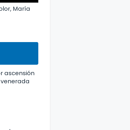
olor, María
or ascensión
es venerada