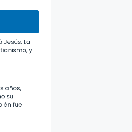
ó Jesús. La
tianismo, y
os años,
mo su
bién fue