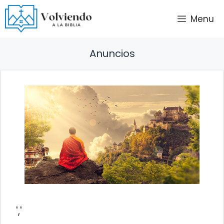
Saltar
Menu
al
contenido
Anuncios
','