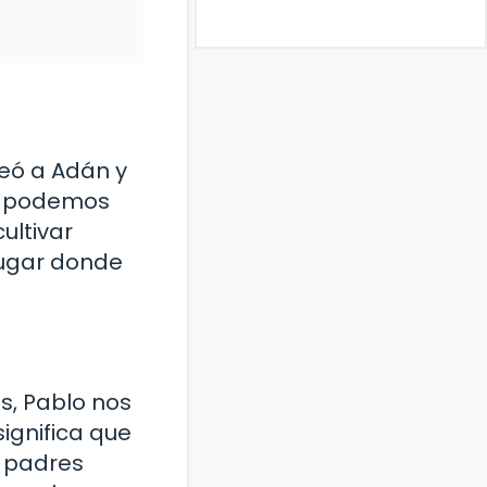
reó a Adán y
nde podemos
ultivar
 lugar donde
os, Pablo nos
ignifica que
s padres