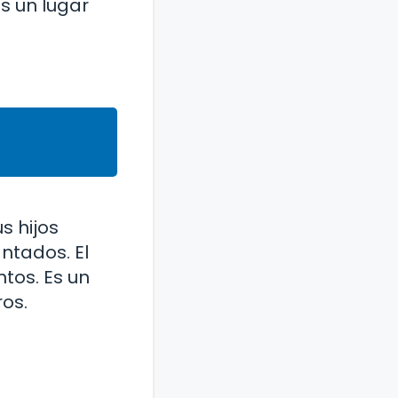
es un lugar
s hijos
ntados. El
ntos. Es un
os.