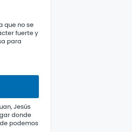
ra que no se
cter fuerte y
osa para
Juan, Jesús
lugar donde
donde podemos