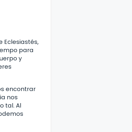
e Eclesiastés,
tiempo para
uerpo y
eres
os encontrar
lia nos
tal. Al
 podemos