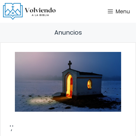
Saltar
Menu
al
contenido
Anuncios
','