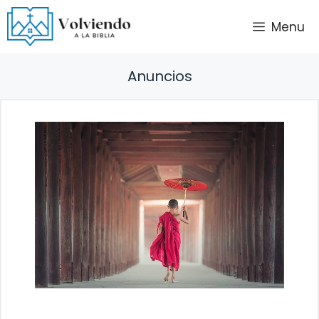
Saltar
Menu
al
contenido
Anuncios