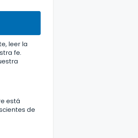
, leer la
tra fe.
uestra
re está
nscientes de