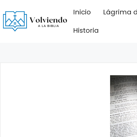
Saltar
Inicio
Lágrima d
al
contenido
Historia