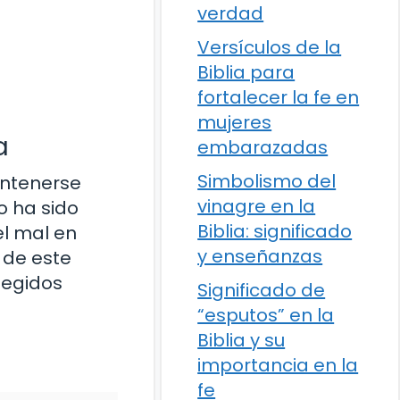
verdad
Versículos de la
Biblia para
fortalecer la fe en
mujeres
a
embarazadas
Simbolismo del
antenerse
vinagre en la
o ha sido
Biblia: significado
l mal en
y enseñanzas
 de este
tegidos
Significado de
“esputos” en la
Biblia y su
importancia en la
fe