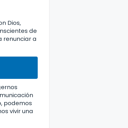
n Dios,
onscientes de
a renunciar a
gernos
omunicación
rlo, podemos
os vivir una