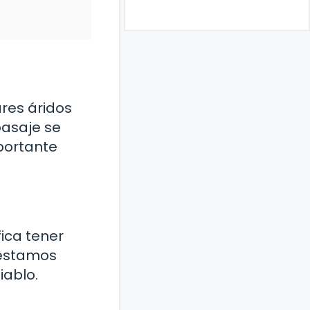
ares áridos
pasaje se
portante
fica tener
 estamos
iablo.