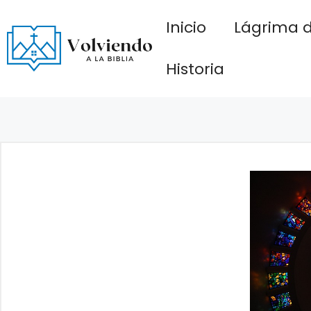
Saltar
Inicio
Lágrima d
al
contenido
Historia