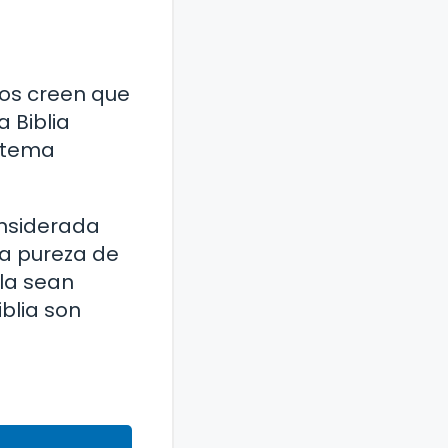
nos creen que
a Biblia
n tema
onsiderada
la pureza de
lla sean
iblia son