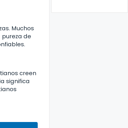
nzas. Muchos
La pureza de
nfiables.
stianos creen
ia significa
tianos