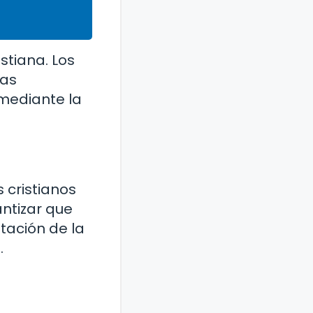
stiana. Los
las
 mediante la
s cristianos
ntizar que
tación de la
.