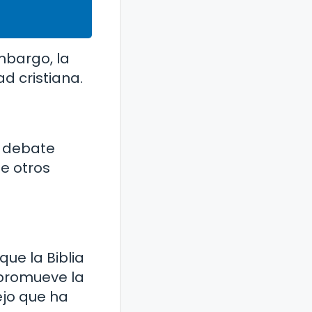
embargo, la
d cristiana.
e debate
e otros
que la Biblia
 promueve la
ejo que ha