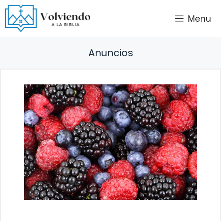
Saltar
Menu
al
contenido
Anuncios