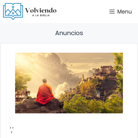
Saltar
Menu
al
contenido
Anuncios
','