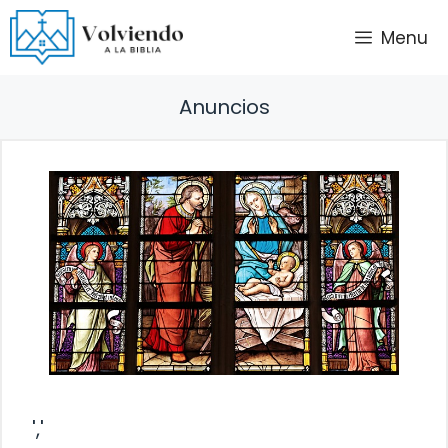
Saltar
Menu
al
contenido
Anuncios
','