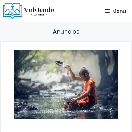
Saltar
Menu
al
contenido
Anuncios