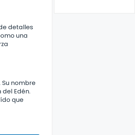
 de detalles
n como una
rza
n. Su nombre
n del Edén.
aído que