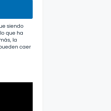
gue siendo
 lo que ha
más, la
s pueden caer