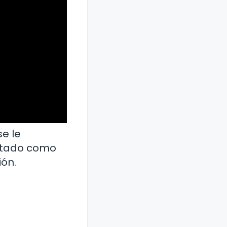
se le
tratado como
ión.