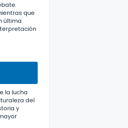
ebate.
mientras que
n última
nterpretación
e la lucha
aturaleza del
toria y
 mayor