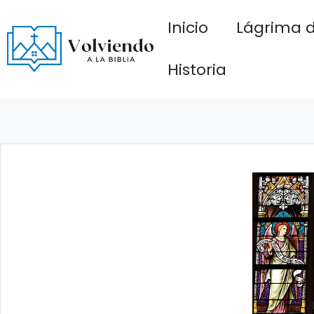
Saltar
Inicio
Lágrima d
al
contenido
Historia