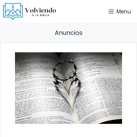
Saltar
Menu
al
contenido
Anuncios