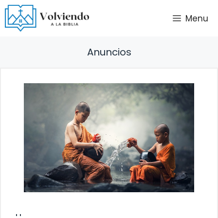
Saltar
Menu
al
contenido
Anuncios