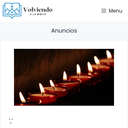
Saltar
Menu
al
contenido
Anuncios
','