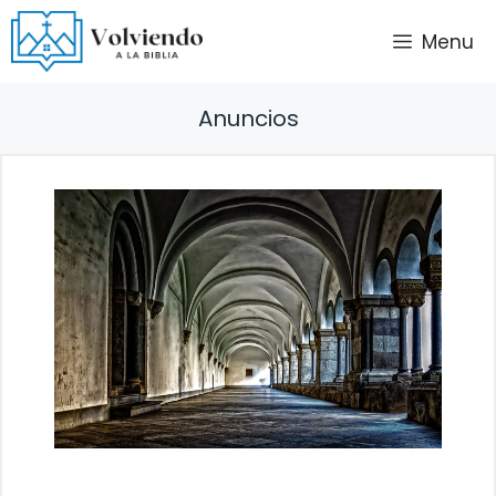
Saltar
Menu
al
contenido
Anuncios