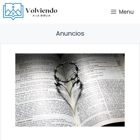
Saltar
Menu
al
contenido
Anuncios