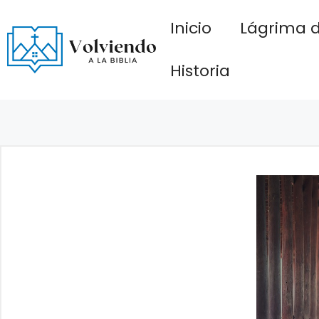
Saltar
Inicio
Lágrima d
al
contenido
Historia