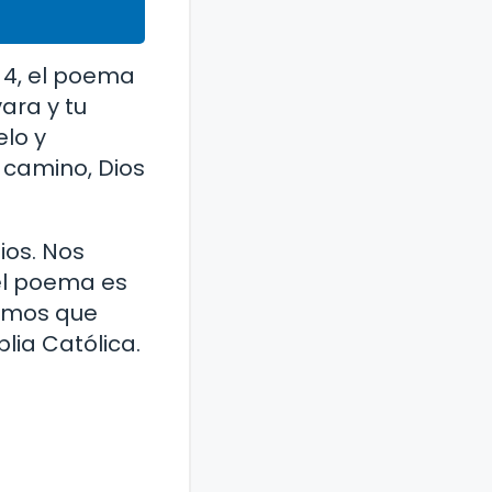
o 4, el poema
ara y tu
lo y
 camino, Dios
ios. Nos
 el poema es
ramos que
lia Católica.