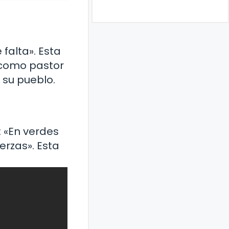
falta». Esta
 como pastor
y su pueblo.
: «En verdes
rzas». Esta