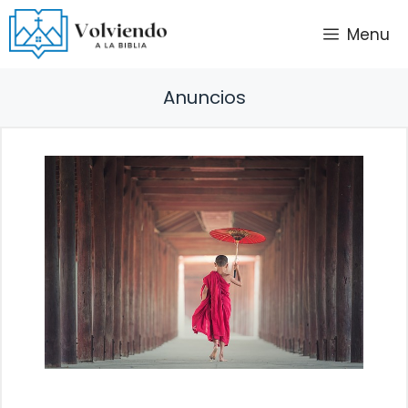
Saltar
Menu
al
contenido
Anuncios