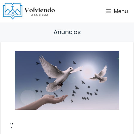
Saltar
Menu
al
contenido
Anuncios
','