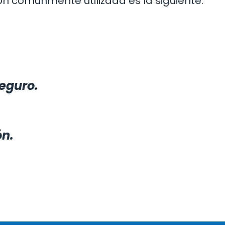
ón comúnmente utilizada es la siguiente:
eguro.
ón.