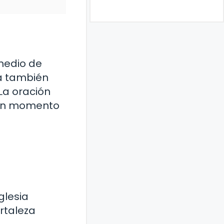
 medio de
ia también
La oración
e un momento
glesia
rtaleza