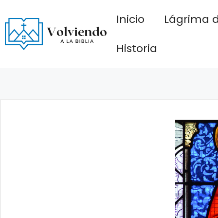
Saltar
Inicio
Lágrima d
al
contenido
Historia