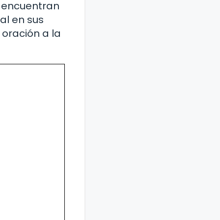
as encuentran
al en sus
 oración a la