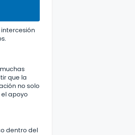
 intercesión
s.
a muchas
ir que la
ación no solo
y el apoyo
so dentro del