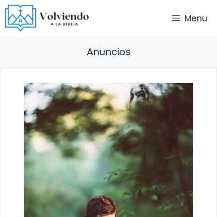
Saltar
Menu
al
contenido
Anuncios