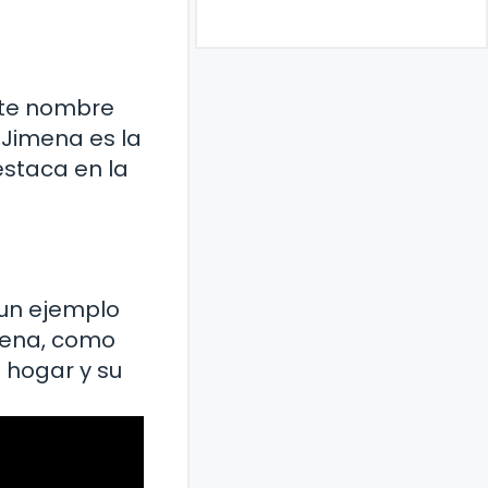
Este nombre
, Jimena es la
estaca en la
s un ejemplo
imena, como
u hogar y su