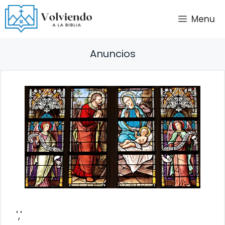
Saltar
Menu
al
contenido
Anuncios
','