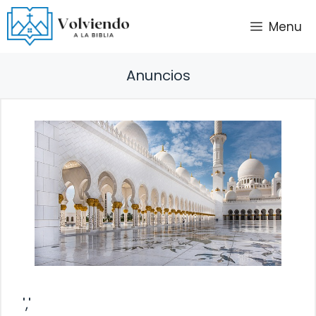
Saltar
Menu
al
contenido
Anuncios
','