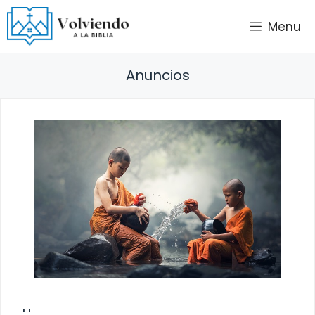
Saltar
Menu
al
contenido
Anuncios