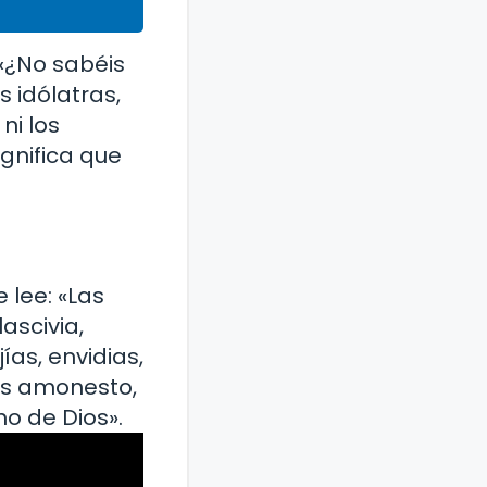
 «¿No sabéis
s idólatras,
ni los
ignifica que
 lee: «Las
ascivia,
ías, envidias,
 os amonesto,
no de Dios».