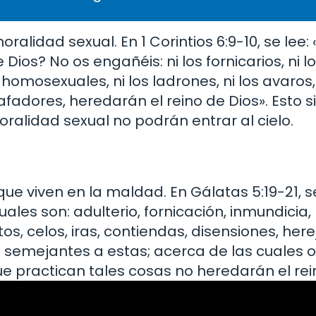
oralidad sexual. En 1 Corintios 6:9-10, se lee:
Dios? No os engañéis: ni los fornicarios, ni lo
s homosexuales, ni los ladrones, ni los avaros, 
afadores, heredarán el reino de Dios». Esto s
ralidad sexual no podrán entrar al cielo.
ue viven en la maldad. En Gálatas 5:19-21, se
ales son: adulterio, fornicación, inmundicia, l
os, celos, iras, contiendas, disensiones, herej
as semejantes a estas; acerca de las cuales
ue practican tales cosas no heredarán el rei