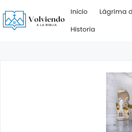
Saltar
Inicio
Lágrima d
al
contenido
Historia