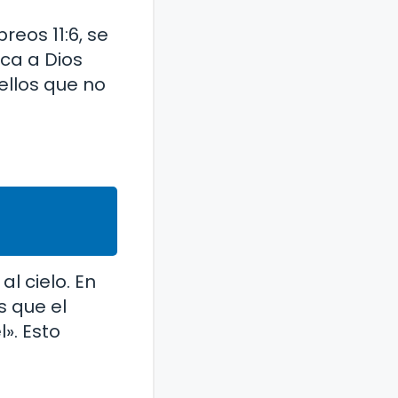
reos 11:6, se
rca a Dios
ellos que no
l cielo. En
s que el
l». Esto