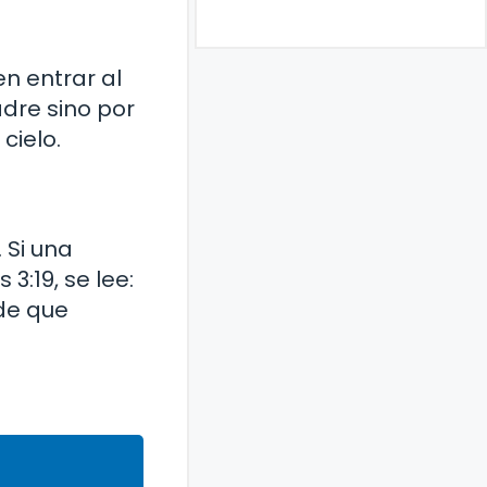
n entrar al
adre sino por
cielo.
 Si una
:19, se lee:
 de que