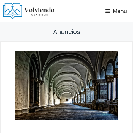
Saltar
Menu
al
contenido
Anuncios