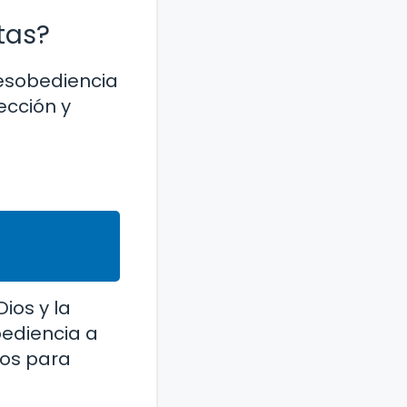
itas?
desobediencia
ección y
ios y la
bediencia a
dos para