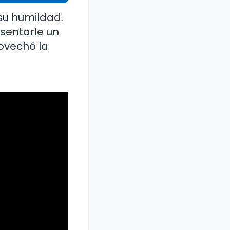
su humildad.
esentarle un
rovechó la