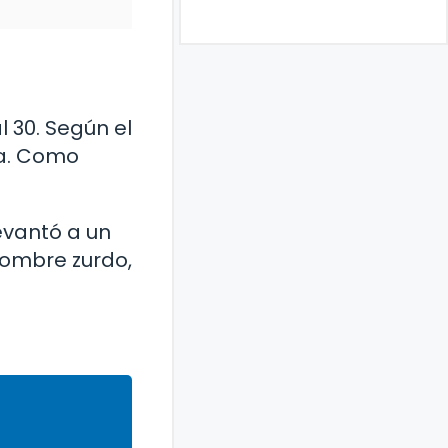
l 30. Según el
ía. Como
levantó a un
 hombre zurdo,