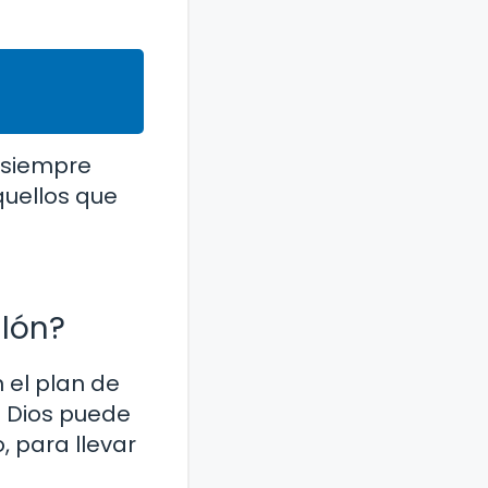
s siempre
quellos que
glón?
 el plan de
e Dios puede
, para llevar