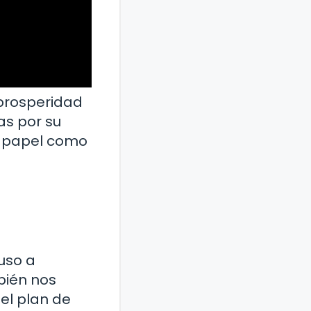
 prosperidad
as por su
su papel como
luso a
bién nos
el plan de