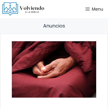
Saltar
Menu
al
contenido
Anuncios