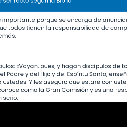
 ser recto según la Biblia
o es importante porque se encarga de anuncia
que todos tienen la responsabilidad de compa
demás.
ípulos: «Vayan, pues, y hagan discípulos de t
l Padre y del Hijo y del Espíritu Santo, ense
 ustedes. Y les aseguro que estaré con ust
e conoce como la Gran Comisión y es una res
 serio.