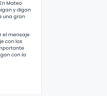
 En Mateo
sigan y digan
a una gran
ar el mensaje
je con los
importante
agan con la