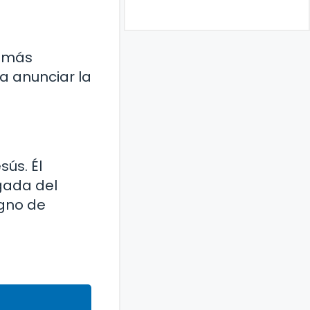
s más
a anunciar la
ús. Él
egada del
igno de