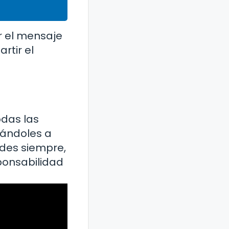
r el mensaje
rtir el
odas las
ñándoles a
edes siempre,
ponsabilidad