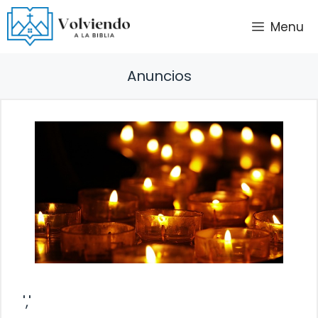
Saltar
Menu
al
contenido
Anuncios
','